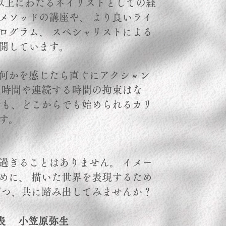
年以上にわたるネイリストとしての経
メソッドの講座や、 より良いライ
ログラム、 スペシャリストによる
開しています。
何かを感じたら直ぐにアクション
い時間や連続する時間の拘束はな
でも、どこからでも始められるカリ
す。
過ぎることはありません。 イメー
めに、 描いた世界を表現するため
ずつ、共に踏み出してみませんか？
表 小笠原弥生