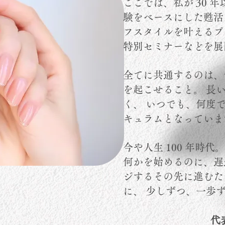
ここでは、私が 30 
験をベースにした甦活
フスタイルを叶えるプ
特別セミナーなどを展
全てに共通するのは、
を起こせること。 長
く、 いつでも、何度
キュラムとなっていま
今や人生 100 年時代。
何かを始めるのに、遅
ジするその先に進むた
に、 少しずつ、一歩
代