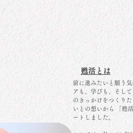
​甦活とは
前に進みたいと願う気
アも、学びも、そして
のきっかけをつくりた
いとの想いから 「甦
ートしました。